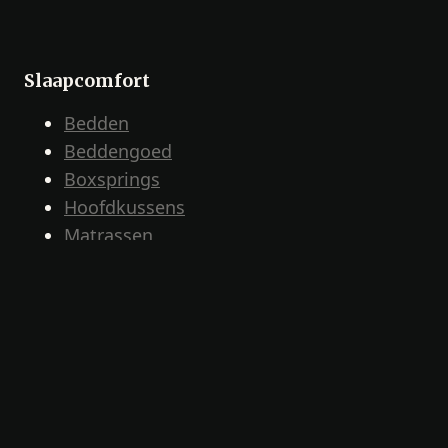
Slaapcomfort
Bedden
Beddengoed
Boxsprings
Hoofdkussens
Matrassen
Ruimtebesparende meubelen
Verstelbare bedden
Zetelbedden
Info
Showroomdeals
Nieuws & Promoties